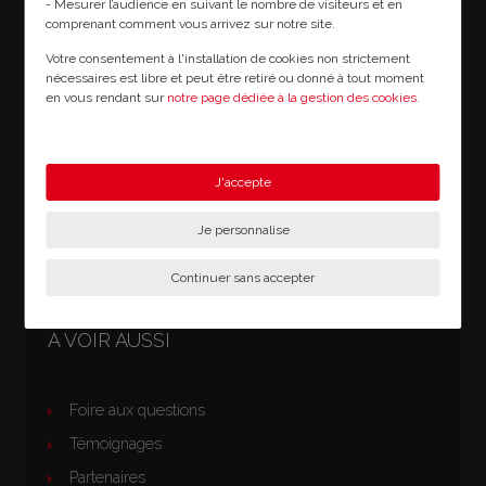
- Mesurer l’audience en suivant le nombre de visiteurs et en
Argentat sur dordogne
comprenant comment vous arrivez sur notre site.
Beaulieu sur dordogne
Votre consentement à l'installation de cookies non strictement
nécessaires est libre et peut être retiré ou donné à tout moment
Egletons
en vous rendant sur
notre page dédiée à la gestion des cookies
.
Limoges
En savoir plus sur notre politique de confidentialité
.
Meyssac
Tulle
J'accepte
Uzerche
Je personnalise
Vayrac
Continuer sans accepter
A VOIR AUSSI
Foire aux questions
Témoignages
Partenaires