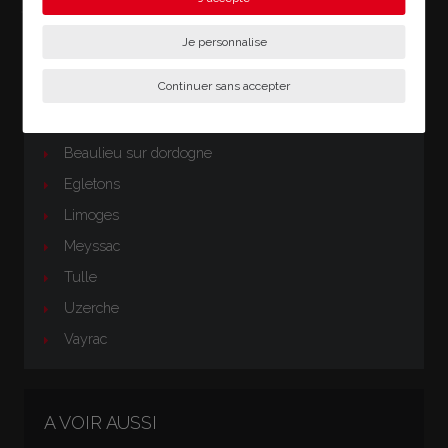
">
Je personnalise
LE RESEAU CELAURIMMO
Continuer sans accepter
Argentat sur dordogne
Beaulieu sur dordogne
Egletons
Limoges
Meyssac
Tulle
Uzerche
Vayrac
A VOIR AUSSI