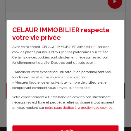
CELAUR IMMOBILIER respecte
Maison de maître sur plus de...
- LI196cc
votre vie privée
Avec votre accord, CELAUR IMMOBILIER aimerait utiliser des
cookies placés par nous et/ou par nos partenaires sur ce site.
Haute-vienne (Bonnac-La-Côte)
Certains de ces cookies sont strictement nécessaires au bon
fonctionnement du site. D'autres sont utilisés pour :
- Améliorer votre expérience utilisateur, en personnalisant vos
267 m²
7 chambre(s)
5.60 ha
fonctionnalités et en se souvenant de vos choix.
- Mesurer l’audience en suivant le nombre de visiteurs et en
comprenant comment vous arrivez sur notre site.
671 000 € FAI
En savoir plus
Votre consentement à l'installation de cookies non strictement
nécessaires est libre et peut être retiré ou donné à tout moment
en vous rendant sur
notre page dédiée à la gestion des cookies
.
En savoir plus sur notre politique de confidentialité
.
J'accepte