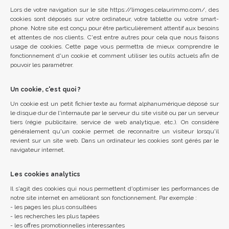
Lors de votre navi­ga­tion sur le site https://​limoges.​celaurimmo.​com/, des
cookies sont dépo­sés sur votre ordi­na­teur, votre tablette ou votre smart­
phone. Notre site est conçu pour être par­ti­cu­liè­re­ment atten­tif aux besoins
et attentes de nos clients. C'est entre autres pour cela que nous fai­sons
usage de cookies. Cette page vous per­met­tra de mieux com­prendre le
fonc­tion­ne­ment d'un cookie et com­ment uti­li­ser les outils actuels afin de
pou­voir les para­mé­trer.
Un cookie, c'est quoi ?
Un cookie est un petit fichier texte au for­mat alpha­nu­mé­rique déposé sur
le disque dur de l'in­ter­naute par le ser­veur du site visité ou par un ser­veur
tiers (régie publi­ci­taire, ser­vice de web ana­ly­tique, etc.). On consi­dère
géné­ra­le­ment qu'un cookie per­met de recon­naitre un visi­teur lors­qu'il
revient sur un site web. Dans un ordi­na­teur les cookies sont gérés par le
navi­ga­teur inter­net.
Les cookies analytics
Il s'agit des cookies qui nous per­mettent d'op­ti­mi­ser les per­for­mances de
notre site inter­net en amé­lio­rant son fonc­tion­ne­ment. Par exemple :
- les pages les plus consul­tées
- les recherches les plus tapées
- les offres pro­mo­tion­nelles inter­es­santes