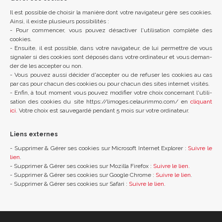
Il est pos­sible de choi­sir la manière dont votre navi­ga­teur gère ses cookies.
Ainsi, il existe plu­sieurs pos­si­bi­li­tés :
- Pour com­men­cer, vous pou­vez désac­ti­ver l'uti­li­sa­tion com­plète des
cookies.
- Ensuite, il est pos­sible, dans votre navi­ga­teur, de lui per­mettre de vous
signa­ler si des cookies sont dépo­sés dans votre ordi­na­teur et vous deman­
der de les accep­ter ou non.
- Vous pou­vez aussi déci­der d'ac­cep­ter ou de refu­ser les cookies au cas
par cas pour cha­cun des cookies ou pour cha­cun des sites inter­net visi­tés.
- Enfin, à tout moment vous pou­vez modi­fier votre choix concer­nant l'uti­li­
sa­tion des cookies du site https://​limoges.​celaurimmo.​com/ en
cli­quant
ici
. Votre choix est sau­ve­gardé pen­dant 5 mois sur votre ordi­na­teur.
Liens externes
- Sup­pri­mer & Gérer ses cookies sur Micro­soft Inter­net Explo­rer :
Suivre le
lien
.
- Sup­pri­mer & Gérer ses cookies sur Mozilla Fire­fox :
Suivre le lien
.
- Sup­pri­mer & Gérer ses cookies sur Google Chrome :
Suivre le lien
.
- Sup­pri­mer & Gérer ses cookies sur Safari :
Suivre le lien
.