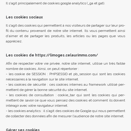
Il s'agit prin­ci­pa­le­ment de cookies google ana­ly­tics (_ga et gat).
Les cookies sociaux
Il s'agit des cookies qui per­mettent à nos visi­teurs de par­ta­ger sur leur pro­
fil du contenu pro­ve­nant de notre site inter­net. Ils vous per­mettent ainsi
d'ai­mer et de par­ta­ger les pro­duits, les articles ou les pages que vous
appré­ciez.
Les cookies de https://limoges.celaurimmo.com/
Afin de res­pec­ter votre vie pri­vée, notre site inter­net, uti­lise un très faible
nombre de cookies. Ainsi, on peut réper­to­rier :
- les cookie de SES­SION : PHP­SES­SID et pb_­ses­sion qui sont les cookies
néces­saires à la navi­ga­tion sur le site inter­net.
- les cookies de sécu­rité : ces cookies internes au fra­me­work uti­lisé per­
mettent de gérer la bonne sécu­rité du site inter­net.
- les cookies de consul­ta­tion : cookie_­bar qui sont les cookies qui per­
mettent de savoir ce que vous pen­sez des cookies et com­ment ils doivent
inté­ra­gir avec votre navi­ga­teur inter­net.
- les cookies ana­ly­tics : il s'agit des cookies de Google qui nous per­mettent
de col­lec­ter des don­nées afin de mesu­rer l'au­dience de notre site inter­net.
Gérer ses cookies